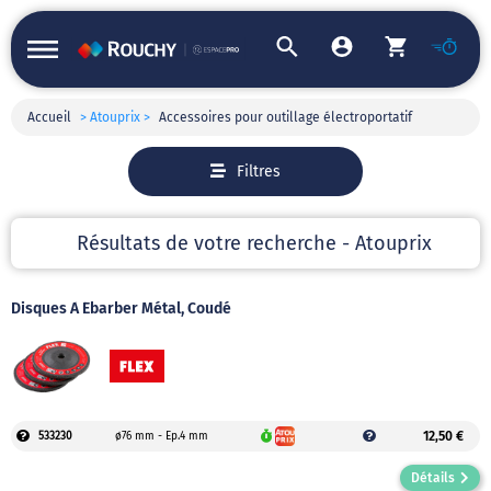
Accueil
> Atouprix >
Accessoires pour outillage électroportatif
Filtres
Résultats de votre recherche - Atouprix
Disques À Ébarber Métal, Coudé
12,50 €
533230
ø76 mm - Ep.4 mm
Détails