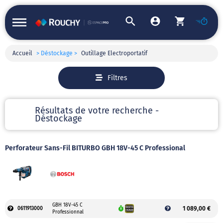
Accueil
> Déstockage >
Outillage Electroportatif
Filtres
Résultats de votre recherche -
Déstockage
Perforateur Sans-Fil BITURBO GBH 18V-45 C Professional
GBH 18V-45 C
1 089,00 €
0611913000
Professionnal