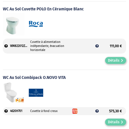
WC Au Sol Cuvette POLO En Céramique Blanc
Cuvette à alimentation
111,00 €
WM822012Z000001
indépendante, évacuation
horizontale
Détails
WC Au Sol Combipack O.NOVO VITA
575,30 €
4620H701
Cuvette à fond creux
Détails