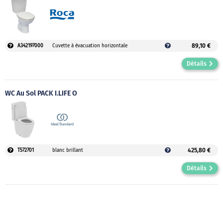
89,10 €
A342197000
Cuvette à évacuation horizontale
Détails
WC Au Sol PACK I.LIFE O
425,80 €
T572701
blanc brillant
Détails