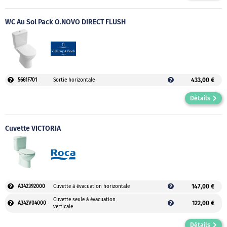
WC Au Sol Pack O.NOVO DIRECT FLUSH
433,00 €
5661F701
Sortie horizontale
Détails
Cuvette VICTORIA
147,00 €
A342392000
Cuvette à évacuation horizontale
Cuvette seule à évacuation
122,00 €
A342V04000
verticale
Détails