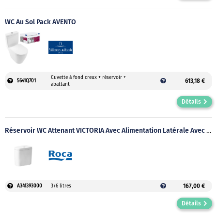
WC Au Sol Pack AVENTO
Cuvette à fond creux + réservoir +
613,18 €
5641Q701
abattant
Détails
Réservoir WC Attenant VICTORIA Avec Alimentation Latérale Avec Mécanisme 3/6 Litres En Céramique Blanc
167,00 €
A341393000
3/6 litres
Détails