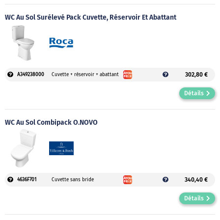
WC Au Sol Surélevé Pack Cuvette, Réservoir Et Abattant
302,80 €
A349238000
Cuvette + réservoir + abattant
Détails
WC Au Sol Combipack O.NOVO
340,40 €
4636F701
Cuvette sans bride
Détails