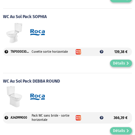
WC Au Sol Pack SOPHIA
139,38 €
TNP0000300000001
Cuvette sortie horizontale
Détails
WC Au Sol Pack DEBBA ROUND
Pack WC sans bride - sortie
366,39 €
A34D999000
horizontale
Détails