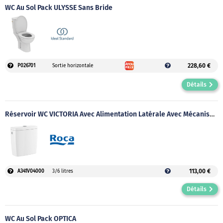
WC Au Sol Pack ULYSSE Sans Bride
228,60 €
P026701
Sortie horizontale
Détails
Réservoir WC VICTORIA Avec Alimentation Latérale Avec Mécanisme
113,00 €
A341V04000
3/6 litres
Détails
WC Au Sol Pack OPTICA