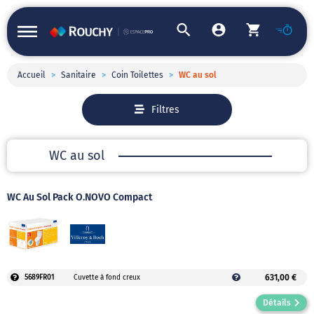
Accueil
>
Sanitaire
>
Coin Toilettes
>
WC au sol
Filtres
WC au sol
WC Au Sol Pack O.NOVO Compact
631,00 €
5689FR01
Cuvette à fond creux
Détails