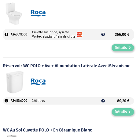
Cuvette san bride, sysème
366,00 €
A34DD11000
Vortex, abattant frein de chute
Détails
Réservoir WC POLO + Avec Alimentation Latérale Avec Mécanisme
80,20 €
A34119M000
3/6 litres
Détails
WC Au Sol Cuvette POLO + En Céramique Blanc