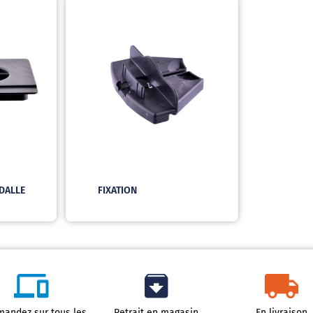
DALLE
FIXATION
andez sur tous les
Retrait en magasin
En livraison