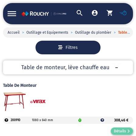
Accueil
>
Outillage et Equipements
>
Outillage du plombier
>
Table de monteur, lève chauffe eau
Filtres
Table de monteur, lève chauffe eau
Table De Monteur
308,46 €
200910
1080 x 640 mm
Détails