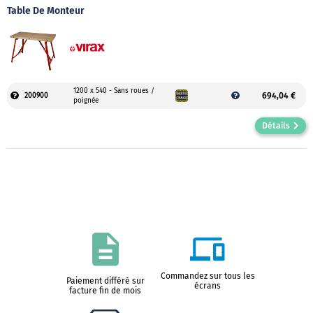
Table De Monteur
1200 x 540 - Sans roues /
694,04 €
200900
poignée
Détails
Commandez sur tous les
Paiement différé sur
écrans
facture fin de mois