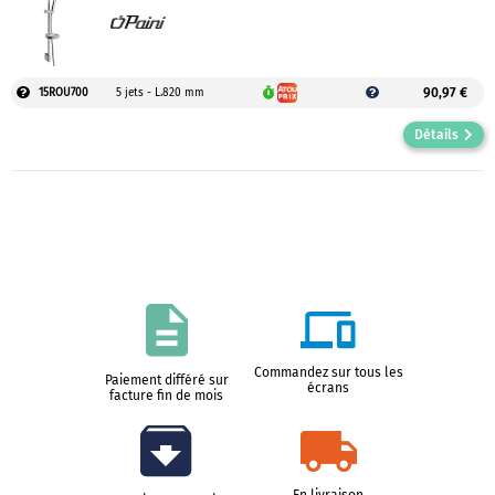
90,97 €
15ROU700
5 jets - L.820 mm
Détails
Commandez sur tous les
Paiement différé sur
écrans
facture fin de mois