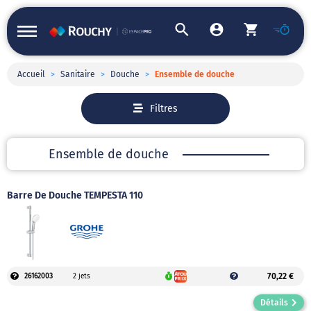
Accueil
>
Sanitaire
>
Douche
>
Ensemble de douche
Filtres
Ensemble de douche
Barre De Douche TEMPESTA 110
70,22 €
26162003
2 jets
Détails