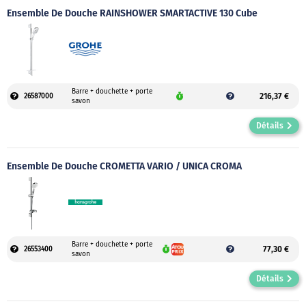
Ensemble De Douche RAINSHOWER SMARTACTIVE 130 Cube
Barre + douchette + porte
216,37 €
26587000
savon
Détails
Ensemble De Douche CROMETTA VARIO / UNICA CROMA
Barre + douchette + porte
77,30 €
26553400
savon
Détails