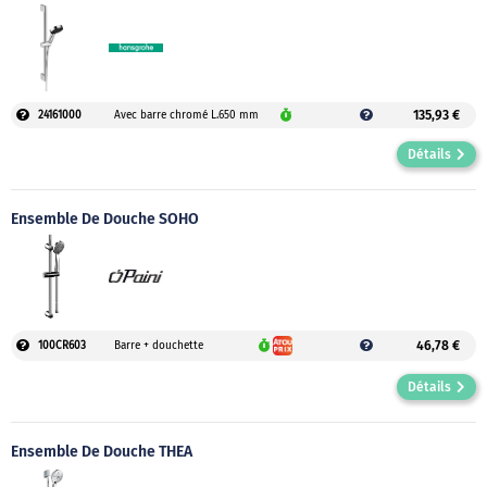
135,93 €
24161000
Avec barre chromé L.650 mm
Détails
Ensemble De Douche SOHO
46,78 €
100CR603
Barre + douchette
Détails
Ensemble De Douche THEA