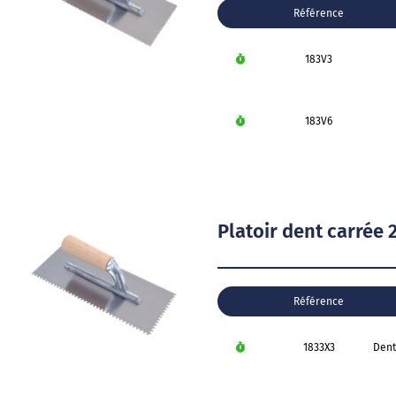
Référence
183V3
183V6
Platoir dent carrée
Référence
1833X3
Dent