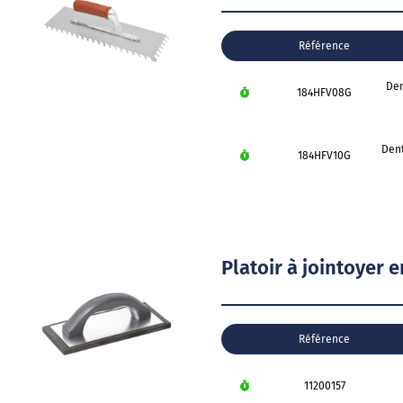
Référence
Den
184HFV08G
Dent
184HFV10G
Platoir à jointoyer
Référence
11200157