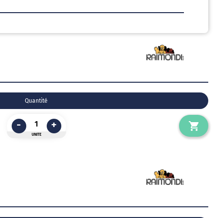
Quantité
-
+
UNITE