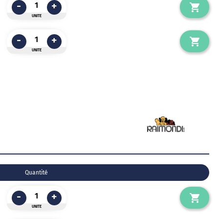
-
+
UNITE
-
+
UNITE
Quantité
-
+
UNITE