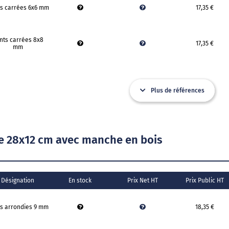
s carrées 6x6 mm
17,35 €
nts carrées 8x8
17,35 €
mm
Plus de références
ie 28x12 cm avec manche en bois
Désignation
En stock
Prix Net HT
Prix Public HT
s arrondies 9 mm
18,35 €