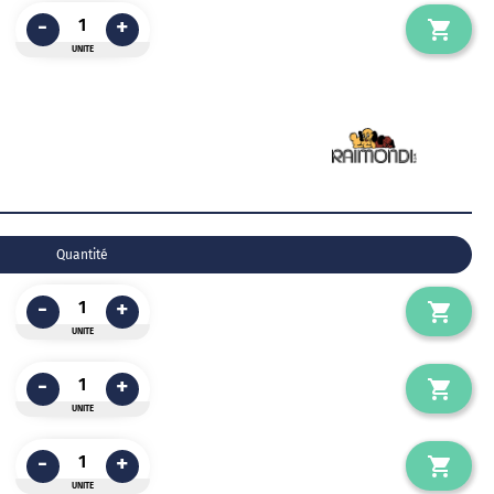
-
+
UNITE
Quantité
-
+
UNITE
-
+
UNITE
-
+
UNITE