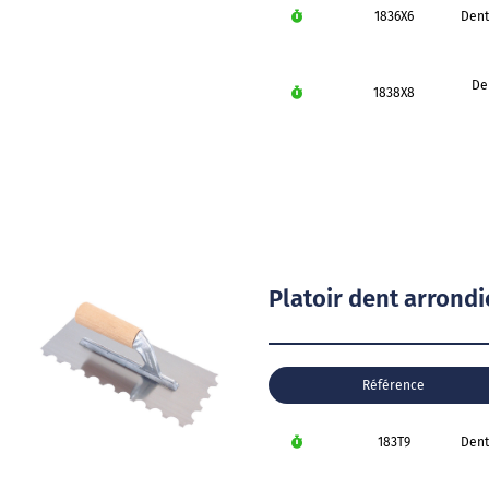
1836X6
Dent
De
1838X8
Platoir dent arrond
Référence
183T9
Dent