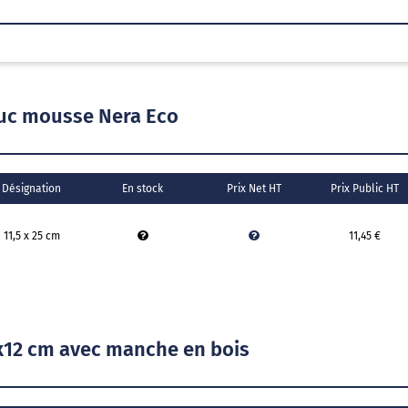
ouc mousse Nera Eco
Désignation
En stock
Prix Net HT
Prix Public HT
11,5 x 25 cm
11,45 €
8x12 cm avec manche en bois