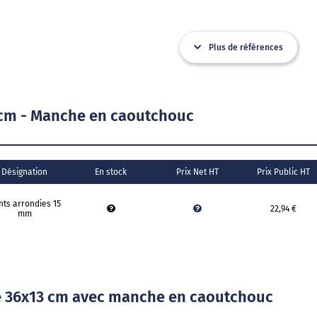
Plus de références
 cm - Manche en caoutchouc
Désignation
En stock
Prix Net HT
Prix Public HT
nts arrondies 15
22,94 €
mm
ée 36x13 cm avec manche en caoutchouc