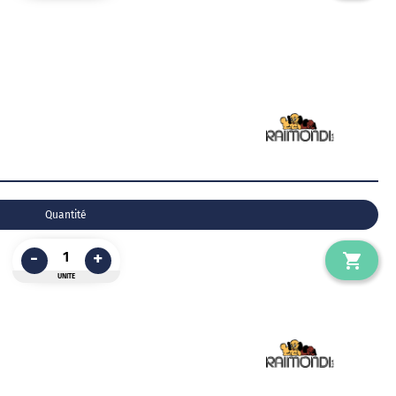
Quantité
-
+
UNITE