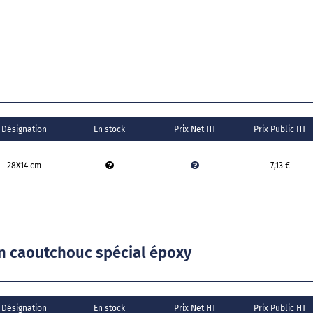
Désignation
En stock
Prix Net HT
Prix Public HT
28X14 cm
7,13 €
 en caoutchouc spécial époxy
Désignation
En stock
Prix Net HT
Prix Public HT