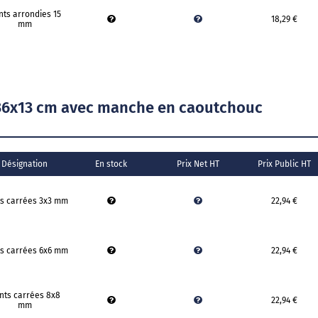
nts arrondies 15
18,29 €
mm
 36x13 cm avec manche en caoutchouc
Désignation
En stock
Prix Net HT
Prix Public HT
s carrées 3x3 mm
22,94 €
s carrées 6x6 mm
22,94 €
nts carrées 8x8
22,94 €
mm