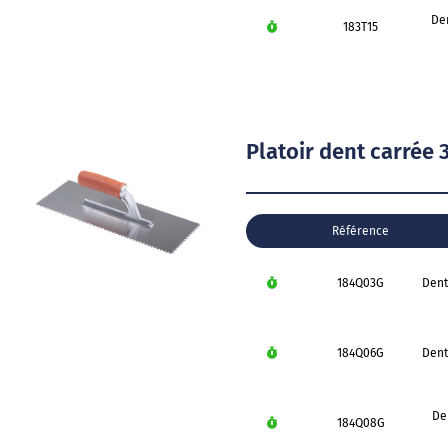
De
183T15
Platoir dent carrée
Référence
184Q03G
Dent
184Q06G
Dent
De
184Q08G