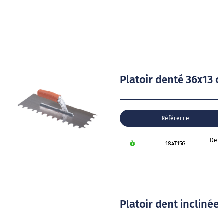
Platoir denté 36x13
Référence
De
184T15G
Platoir dent inclin