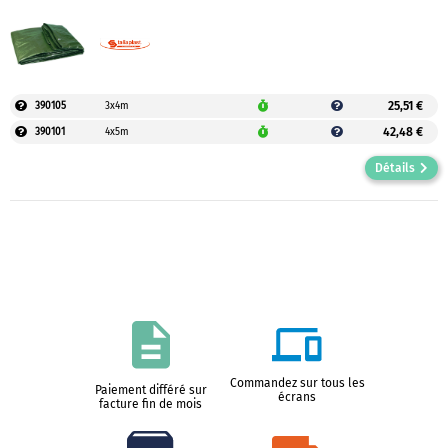
25,51 €
390105
3x4m
42,48 €
390101
4x5m
Détails
Commandez sur tous les
Paiement différé sur
écrans
facture fin de mois