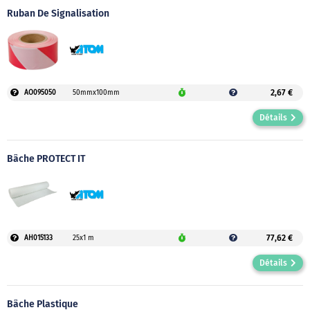
Ruban De Signalisation
2,67 €
AO095050
50mmx100mm
Détails
Bâche PROTECT IT
77,62 €
AH015133
25x1 m
Détails
Bâche Plastique