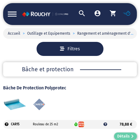
Accueil
>
Outillage et Equipements
>
Rangement et aménagement d'atelier
Filtres
Bâche et protection
Bâche De Protection Polyprotec
78,88 €
CAR15
Rouleau de 25 m2
Détails