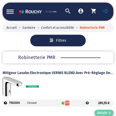
Accueil
>
Sanitaire
>
Confort et accessibilité
>
Robinetterie PMR
Filtres
Robinetterie PMR
Mitigeur Lavabo Électronique VERNIS BLEND Avec Pré-Réglage De La Température Sur Batterie
285,55 €
71502000
Chromé
Détails