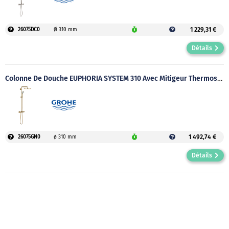
1 229,31 €
26075DC0
Ø 310 mm
Détails
Colonne De Douche EUPHORIA SYSTEM 310 Avec Mitigeur Thermostatique Doré Brushed Cool Sunrise
1 492,74 €
26075GN0
ø 310 mm
Détails