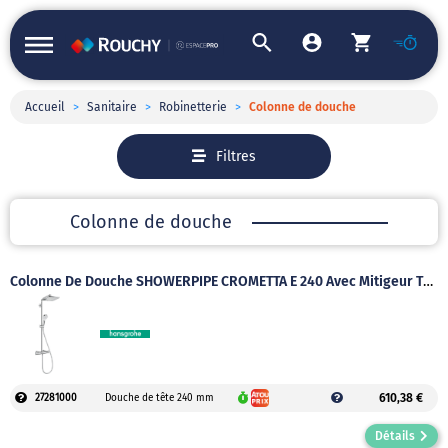
Accueil
>
Sanitaire
>
Robinetterie
>
Colonne de douche
Filtres
Colonne de douche
Colonne De Douche SHOWERPIPE CROMETTA E 240 Avec Mitigeur Thermostatique
610,38 €
27281000
Douche de tête 240 mm
Détails