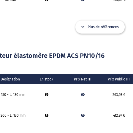
Plus de références
eur élastomère EPDM ACS PN10/16
Désignation
En stock
Prix Net HT
Prix Public HT
 150 - L. 130 mm
263,93 €
 200 - L. 130 mm
412,97 €