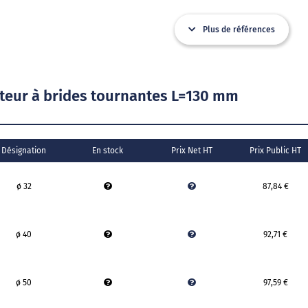
Plus de références
ur à brides tournantes L=130 mm
Désignation
En stock
Prix Net HT
Prix Public HT
ø 32
87,84 €
ø 40
92,71 €
ø 50
97,59 €