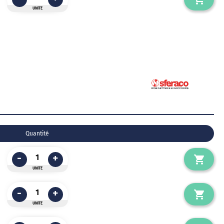
UNITE
Quantité
-
+
UNITE
-
+
UNITE