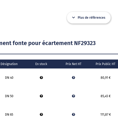
Plus de références
ment fonte pour écartement NF29323
Désignation
En stock
Prix Net HT
Prix Public HT
DN 40
80,91 €
DN 50
85,45 €
DN 65
111,87 €