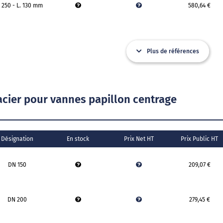
 250 - L. 130 mm
580,64 €
Plus de références
cier pour vannes papillon centrage
Désignation
En stock
Prix Net HT
Prix Public HT
DN 150
209,07 €
DN 200
279,45 €