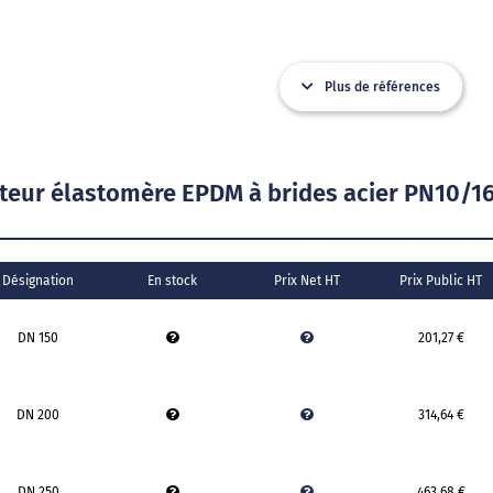
Plus de références
ur élastomère EPDM à brides acier PN10/1
Désignation
En stock
Prix Net HT
Prix Public HT
DN 150
201,27 €
DN 200
314,64 €
DN 250
463,68 €