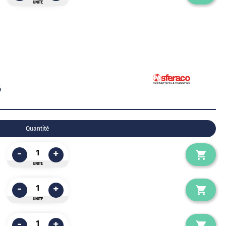
UNITE
6
Quantité
-
+
UNITE
-
+
UNITE
-
+