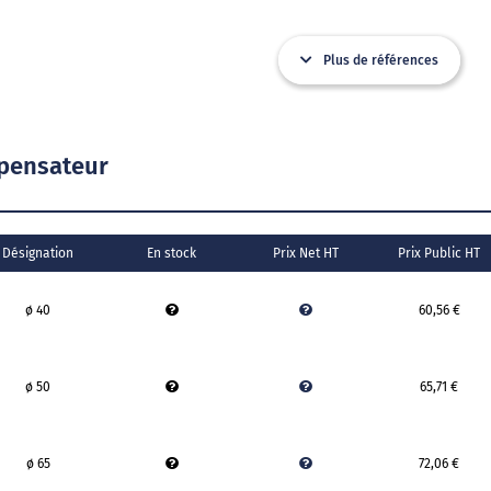
Plus de références
mpensateur
Désignation
En stock
Prix Net HT
Prix Public HT
ø 40
60,56 €
ø 50
65,71 €
ø 65
72,06 €