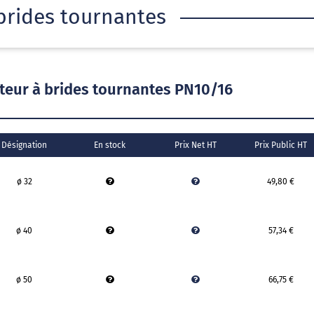
rides tournantes
ur à brides tournantes PN10/16
Désignation
En stock
Prix Net HT
Prix Public HT
ø 32
49,80 €
ø 40
57,34 €
ø 50
66,75 €