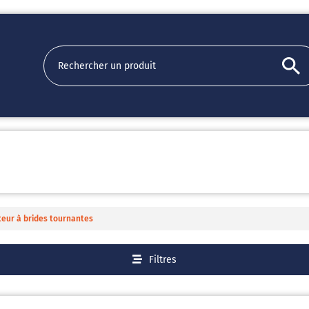
ur à brides tournantes
Filtres