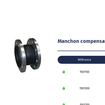
Manchon compensate
Référence
1501150
1501200
1501250