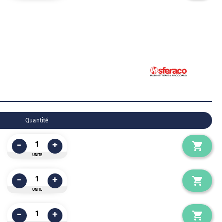
Quantité
-
+
UNITE
-
+
UNITE
-
+