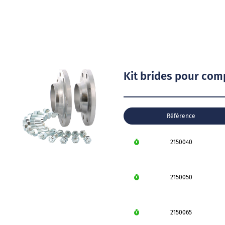
Kit brides pour co
Référence
2150040
2150050
2150065