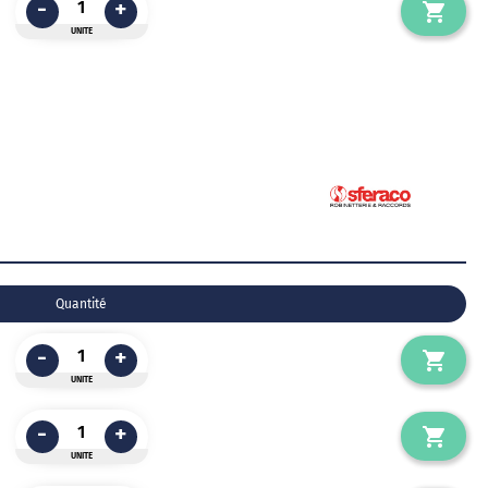
-
+
UNITE
Quantité
-
+
UNITE
-
+
UNITE