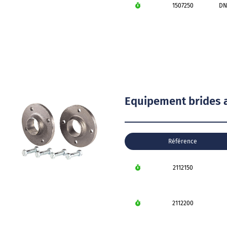
1507250
DN
Equipement brides a
Référence
2112150
2112200