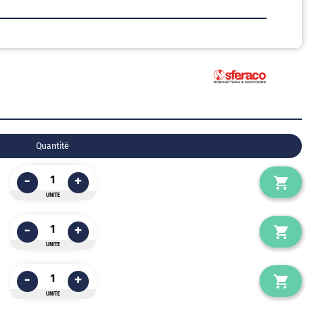
Quantité
-
+
UNITE
-
+
UNITE
-
+
UNITE