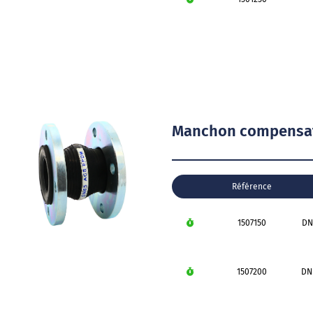
Manchon compensat
Référence
1507150
DN
1507200
DN