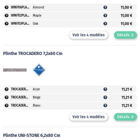
11,00 €
W98706PLAUVEO
Almond
11,00 €
W98702PLAUVEO
Maple
11,00 €
W98703PLAUVEO
Oak
Voir les 4 modèles
Détails
Plinthe TROCADERO 7,2x60 Cm
11,21 €
TROCADERO60ACIERPLAU
Acier
11,21 €
TROCADERO60BEIGEPLAU
Beige
11,21 €
TROCADERO60BLANCPLAU
Blanc
Voir les 4 modèles
Détails
Plinthe UNI-STONE 6,2x80 Cm