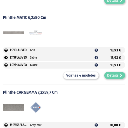
Détails
Plinthe MATIC 6,2x80 Cm
13,93 €
L171PLAUVEO
Gris
13,93 €
L173PLAUVEO
Sable
13,93 €
L172PLAUVEO
Ivoire
Voir les 4 modèles
Détails
Plinthe CARGEMMA 7,2x59,7 Cm
10,00 €
M17858PLAUVEO
Grey mat