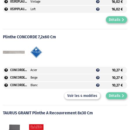
16,02 €
05392PLAUVEO
Vintage
16,02 €
05391PLAUVEO
Loft
Détails
Plinthe CONCORDE 7,2x60 Cm
10,27 €
CONCORDE60ACIERPLAUV
Acier
10,27 €
CONCORDE60BEIGEPLAUV
Beige
10,27 €
CONCORDE60BLANCPLAUV
Blanc
Voir les 4 modèles
Détails
TAURUS GRANIT Plinthe À Recouvrement 8x30 Cm