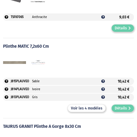
9,03 €
TSFKF065
Anthracite
Détails
Plinthe MATIC 7,2x60 Cm
10,42 €
J815PLAUVEO
Sable
10,42 €
J814PLAUVEO
Ivoire
10,42 €
J813PLAUVEO
Gris
Voir les 4 modèles
Détails
TAURUS GRANIT Plinthe À Gorge 8x30 Cm