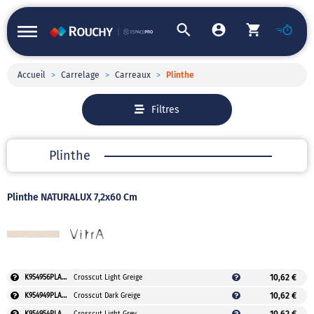
Accueil
>
Carrelage
>
Carreaux
>
Plinthe
Filtres
Plinthe
Plinthe NATURALUX 7,2x60 Cm
10,62 €
K954956PLAUVEO
Crosscut Light Greige
10,62 €
K954949PLAUVEO
Crosscut Dark Greige