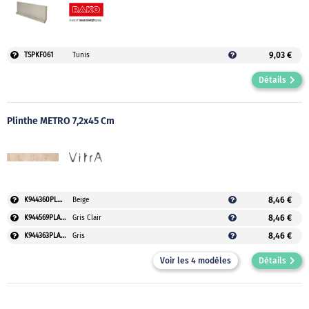
9,03 €
TSPKF061
Tunis
Détails
Plinthe MÉTRO 7,2x45 Cm
8,46 €
K944360PLAUVEO*NEW
Beige
8,46 €
K944569PLAUVEO*NEW
Gris Clair
8,46 €
K944363PLAUVEO*NEW
Gris
Voir les 4 modèles
Détails