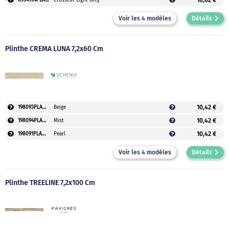
10,62 €
K954954PLAUVEO
Crosscut Light Grey
Voir les 4 modèles
Détails
Plinthe CREMA LUNA 7,2x60 Cm
10,42 €
198093PLAUVEO
Beige
10,42 €
198094PLAUVEO
Mist
10,42 €
198091PLAUVEO
Pearl
Voir les 4 modèles
Détails
Plinthe TREELINE 7,2x100 Cm