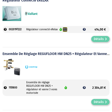
Régulateur Connecté ERELAX
414,00 €
0020197222
Régulateur connecté eRelax
Détails
Ensemble De Réglage REGUFLOOR HW DN25 + Régulateur Et Vanne 3 Voies Motorisée
Ensemble de réglage
REGUFLOOR HW DN25 +
2 304,81 €
1151800
régulateur et vanne 3 voies
motorisée
Détails