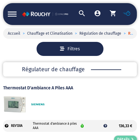
Accueil
>
Chauffage et Climatisation
>
Régulation de chauffage
>
Régulateur de chauffage
Filtres
Régulateur de chauffage
Thermostat D'ambiance À Piles AAA
Thermostat d'ambiance à piles
136,33 €
REV13XA
AAA
Détails