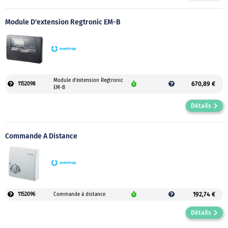
Module D'extension Regtronic EM-B
Module d'extension Regtronic
670,89 €
1152098
EM-B
Détails
Commande À Distance
192,74 €
1152096
Commande à distance
Détails