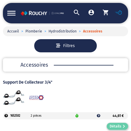
Accueil
>
Plomberie
>
Hydrodistribution
>
Accessoires
Filtres
Accessoires
Support De Collecteur 3/4"
44,61 €
16525X2
2 pièces
Détails