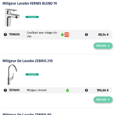
Mitigeur Lavabo VERNIS BLEND 70
CoolStart avec vidage clic-
88,54 €
71598000
clac
Détails
Mitigeur De Lavabo ZEBRIS 210
196,66 €
72574000
Mitigeur chromé
Détails
Mitigeur De Lavabo ZEBRIS 80