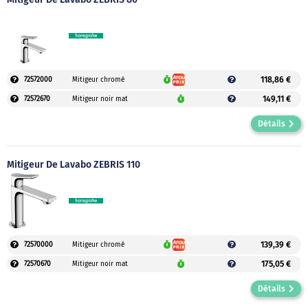
118,86 €
72572000
Mitigeur chromé
149,11 €
72572670
Mitigeur noir mat
Détails
Mitigeur De Lavabo ZEBRIS 110
139,39 €
72570000
Mitigeur chromé
175,05 €
72570670
Mitigeur noir mat
Détails