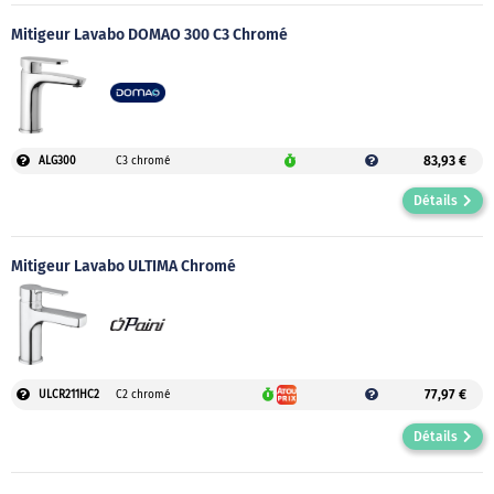
Mitigeur Lavabo DOMAO 300 C3 Chromé
83,93 €
ALG300
C3 chromé
Détails
Mitigeur Lavabo ULTIMA Chromé
77,97 €
ULCR211HC2
C2 chromé
Détails