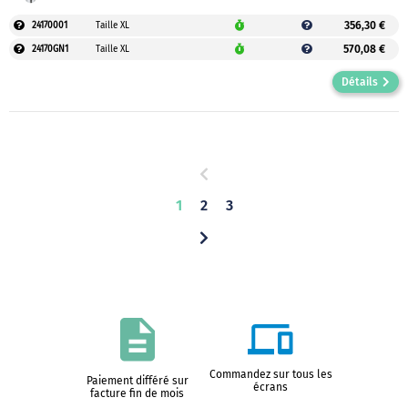
356,30 €
24170001
Taille XL
570,08 €
24170GN1
Taille XL
Détails
1
2
3
Commandez sur tous les
Paiement différé sur
écrans
facture fin de mois