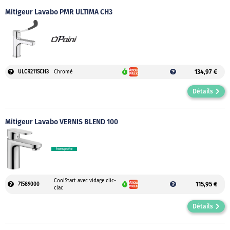
Mitigeur Lavabo PMR ULTIMA CH3
134,97 €
ULCR211SCH3
Chromé
Détails
Mitigeur Lavabo VERNIS BLEND 100
CoolStart avec vidage clic-
115,95 €
71589000
clac
Détails