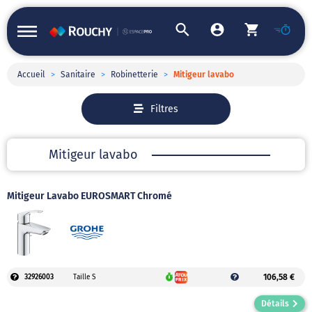
Accueil
>
Sanitaire
>
Robinetterie
>
Mitigeur lavabo
Filtres
Mitigeur lavabo
Mitigeur Lavabo EUROSMART Chromé
106,58 €
32926003
Taille S
Détails