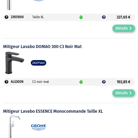
227,65 €
23921000
Taille XL
Détails
Mitigeur Lavabo DOMAO 300 C3 Noir Mat
102,85 €
ALG300N
C3 noir mat
Détails
Mitigeur Lavabo ESSENCE Monocommande Taille XL