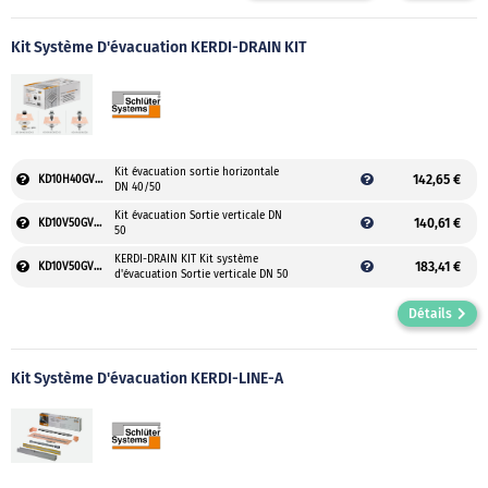
Kit Système D'évacuation KERDI-DRAIN KIT
Kit évacuation sortie horizontale
142,65 €
KD10H40GVED1S
DN 40/50
Kit évacuation Sortie verticale DN
140,61 €
KD10V50GVED1S
50
KERDI-DRAIN KIT Kit système
183,41 €
KD10V50GVED3
d'évacuation Sortie verticale DN 50
Détails
Kit Système D'évacuation KERDI-LINE-A