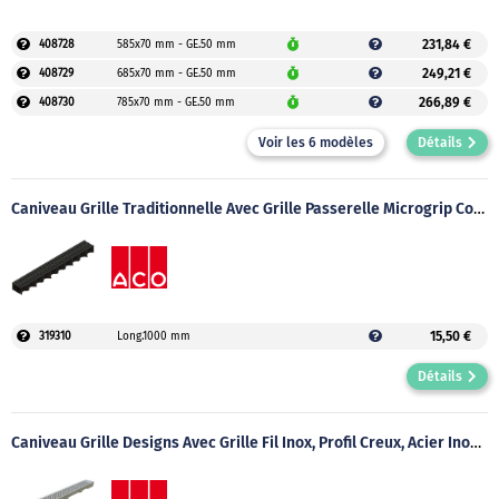
231,84 €
408728
585x70 mm - GE.50 mm
249,21 €
408729
685x70 mm - GE.50 mm
266,89 €
408730
785x70 mm - GE.50 mm
Voir les 6 modèles
Détails
Caniveau Grille Traditionnelle Avec Grille Passerelle Microgrip Composite Anti-Dérapante Montée, Sans Pente, Long. 1000 Mm HEXALINE 100
15,50 €
319310
Long.1000 mm
Détails
Caniveau Grille Designs Avec Grille Fil Inox, Profil Creux, Acier Inoxydable Montée, Sans Pente, Long.1000 Mm, H.55 Mm SELF 100