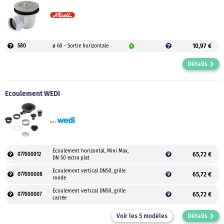
10,97 €
580
ø 60 - Sortie horizontale
Détails
Ecoulement WEDI
Ecoulement horizontal, Mini Max,
65,72 €
077000012
DN 50 extra plat
Ecoulement vertical DN50, grille
65,72 €
077000008
ronde
Ecoulement vertical DN50, grille
65,72 €
077000007
carrée
Voir les 5 modèles
Détails