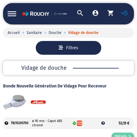
Accueil
>
Sanitaire
>
Douche
>
Vidage de douche
Filtres
Vidage de douche
Bonde Nouvelle Génération De Vidage Pour Receveur
ø 90 mm - Capot ABS
53,15 €
TB210205700
chromé
Détails