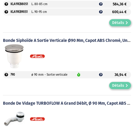
584,36 €
KLA19EB80S1
L. 80-85 cm
600,44 €
KLA19EB90S1
L. 90-95 cm
Détails
Bonde Siphoïde À Sortie Verticale Ø90 Mm, Capot ABS Chromé, Universelle Pour Tout Typede Receveurs, À Visser Ou Coller
36,94 €
790
ø 90 mm - Sortie verticale
Détails
Bonde De Vidage TURBOFLOW À Grand Débit, Ø 90 Mm, Capot ABS Chromé, Design Sourire, Coude135°