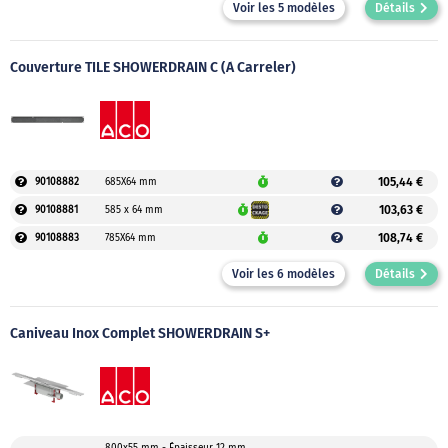
Voir les 5 modèles
Détails
Couverture TILE SHOWERDRAIN C (à Carreler)
105,44 €
90108882
685X64 mm
103,63 €
90108881
585 x 64 mm
108,74 €
90108883
785X64 mm
Voir les 6 modèles
Détails
Caniveau Inox Complet SHOWERDRAIN S+