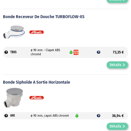
Bonde Receveur De Douche TURBOFLOW-XS
ø 90 mm - Clapet ABS
73,35 €
TBXS
chromé
Détails
Bonde Siphoïde À Sortie Horizontale
36,94 €
690
ø 90 mm, capot ABS chromé
Détails