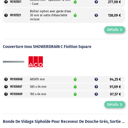
800x55 mm - Épaisseur 12 mm
277,98 €
90105101
- Cuve
Boîtier siphon avec garde d'eau
138,09 €
90105121
30 mm et natte d'étanchéité
incluse
Détails
Couverture Inox SHOWERDRAIN C Finition Square
94,25 €
90108868
685X70 mm
91,09 €
90108867
585 x 64 mm
97,57 €
90108869
785 x 64 mm
Détails
Bonde De Vidage Siphoïde Pour Receveur De Douche Grès, Sortie Horizontale Ø 60 Mm À Grille Inox, À Visser Ou À Coller