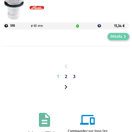
11,34 €
590
ø 60 mm
Détails
1
2
3
Commandez sur tous les