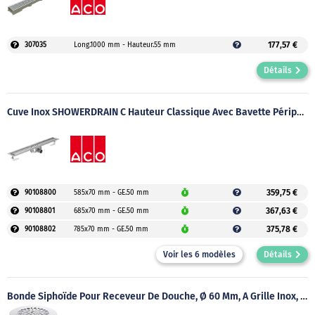
177,57 €
307035
Long.1000 mm - Hauteur.55 mm
Détails
Cuve Inox SHOWERDRAIN C Hauteur Classique Avec Bavette Périphérique
359,75 €
90108800
585x70 mm - GE.50 mm
367,63 €
90108801
685x70 mm - GE.50 mm
375,78 €
90108802
785x70 mm - GE.50 mm
Voir les 6 modèles
Détails
Bonde Siphoïde Pour Receveur De Douche, Ø 60 Mm, À Grille Inox, À Sortie Verticale, À Visser Ou À Coller