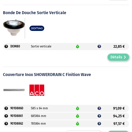
Bonde De Douche Sortie Verticale
22,85 €
DOM80
Sortie verticale
Détails
Couverture Inox SHOWERDRAIN C Finition Wave
91,09 €
90108860
585 x 64 mm
94,25 €
90108861
685X64 mm
97,57 €
90108862
785X64 mm