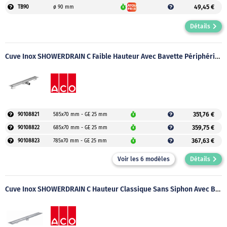
49,45 €
TB90
ø 90 mm
Détails
Cuve Inox SHOWERDRAIN C Faible Hauteur Avec Bavette Périphérique
351,76 €
90108821
585x70 mm - GE 25 mm
359,75 €
90108822
685x70 mm - GE 25 mm
367,63 €
90108823
785x70 mm - GE 25 mm
Voir les 6 modèles
Détails
Cuve Inox SHOWERDRAIN C Hauteur Classique Sans Siphon Avec Bavette Périphérique