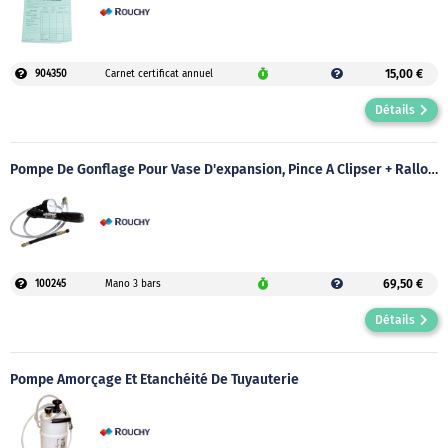
15,00 €
904350
Carnet certificat annuel
Détails
Pompe De Gonflage Pour Vase D'expansion, Pince À Clipser + Rallonge
69,50 €
100245
Mano 3 bars
Détails
Pompe Amorçage Et Étanchéité De Tuyauterie