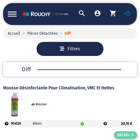
Accueil
>
Pièces Détachées
>
Diff
Filtres
Diff
Mousse Désinfectante Pour Climatisation, VMC Et Hottes
20,15 €
904528
650ml
Détails