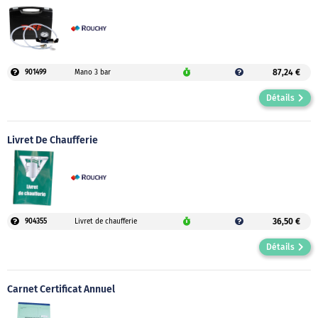
87,24 €
901499
Mano 3 bar
Détails
Livret De Chaufferie
36,50 €
904355
Livret de chaufferie
Détails
Carnet Certificat Annuel