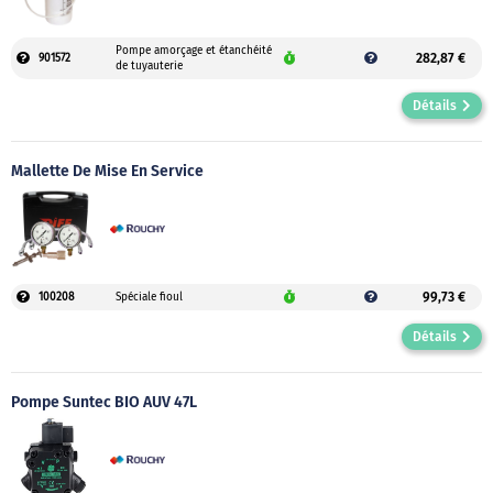
Pompe amorçage et étanchéité
282,87 €
901572
de tuyauterie
Détails
Mallette De Mise En Service
99,73 €
100208
Spéciale fioul
Détails
Pompe Suntec BIO AUV 47L