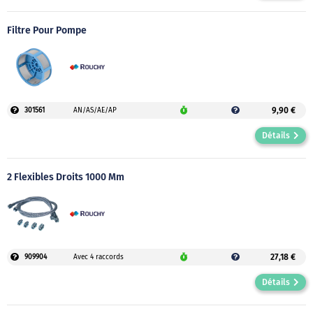
Filtre Pour Pompe
9,90 €
301561
AN/AS/AE/AP
Détails
2 Flexibles Droits 1000 Mm
27,18 €
909904
Avec 4 raccords
Détails