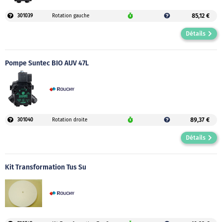
85,12 €
301039
Rotation gauche
Détails
Pompe Suntec BIO AUV 47L
89,37 €
301040
Rotation droite
Détails
Kit Transformation Tus Su