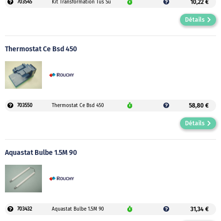
10,22 €
703545
Kit Transformation Tus Su
Détails
Thermostat Ce Bsd 450
58,80 €
703550
Thermostat Ce Bsd 450
Détails
Aquastat Bulbe 1.5M 90
31,34 €
703432
Aquastat Bulbe 1.5M 90