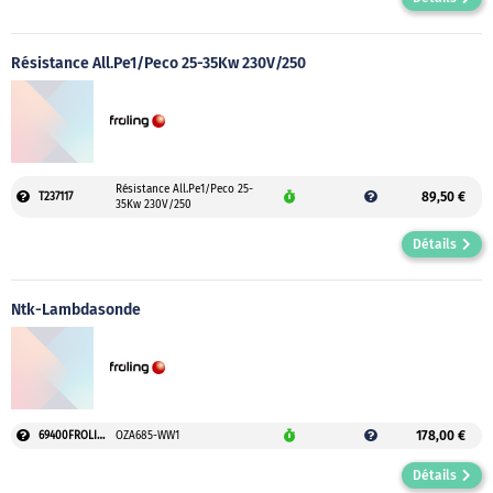
Résistance All.Pe1/Peco 25-35Kw 230V/250
Résistance All.Pe1/Peco 25-
89,50 €
T237117
35Kw 230V/250
Détails
Ntk-Lambdasonde
178,00 €
69400FROLING1
OZA685-WW1
Détails