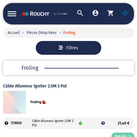
Accueil
>
Pièces Détachées
>
Froling
Filtres
Froling
Câble Allumeur Igniter 2.0M 3 Pol
Câble Allumeur Igniter 2.0M 3
21,40 €
T216500
Pol
Détails