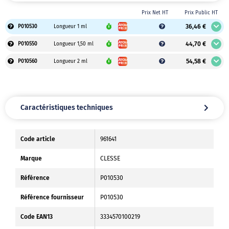
Prix Net HT
Prix Public HT
36,46 €
P010530
Longueur 1 ml
44,70 €
P010550
Longueur 1,50 ml
54,58 €
P010560
Longueur 2 ml
Caractéristiques techniques
Code article
961641
Marque
CLESSE
Référence
P010530
Référence fournisseur
P010530
Code EAN13
3334570100219