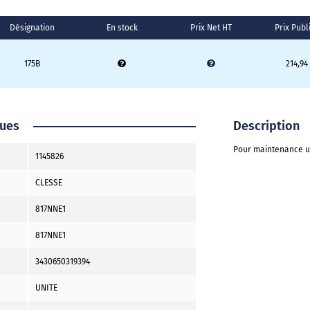
Désignation
En stock
Prix Net HT
Prix Publ
175B
214,94
ques
Description
Pour maintenance 
1145826
CLESSE
817NNE1
817NNE1
3430650319394
UNITE