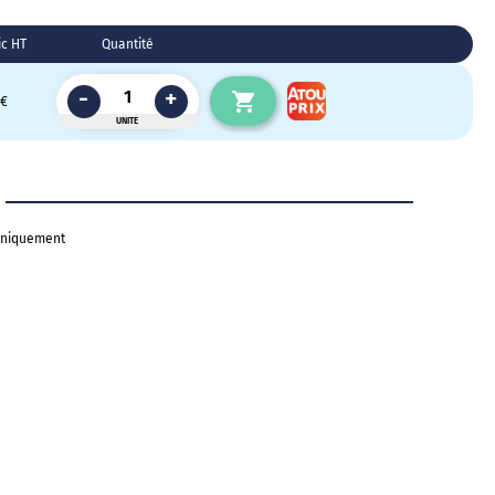
ic HT
Quantité
-
+
 €
UNITE
uniquement