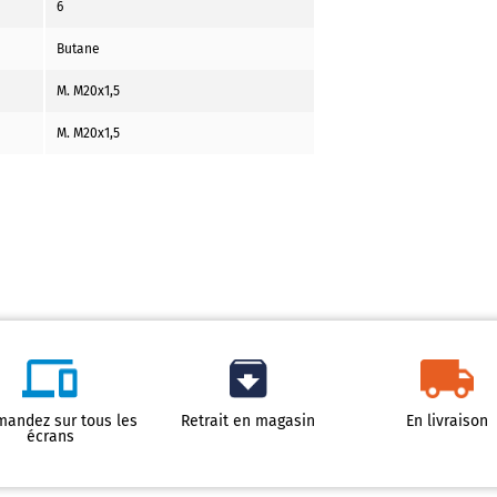
6
Butane
M. M20x1,5
M. M20x1,5
andez sur tous les
Retrait en magasin
En livraison
écrans