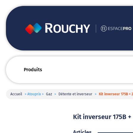
Produits
Accueil
> Atouprix >
Gaz
>
Détente et inverseur
>
Kit inverseur 175B + 
Kit inverseur 175B + 
Articles