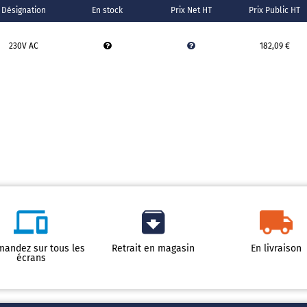
Désignation
En stock
Prix Net HT
Prix Public HT
230V AC
182,09 €
andez sur tous les
Retrait en magasin
En livraison
écrans