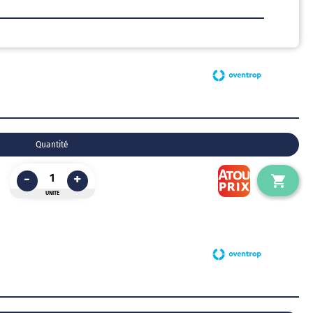
Quantité
-
+
UNITE