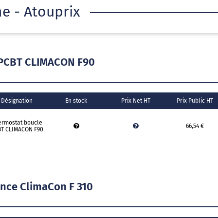
he - Atouprix
 PCBT CLIMACON F90
Désignation
En stock
Prix Net HT
Prix Public HT
ermostat boucle
66,54 €
T CLIMACON F90
nce ClimaCon F 310