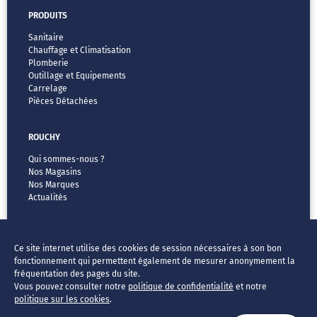
PRODUITS
Sanitaire
Chauffage et Climatisation
Plomberie
Outillage et Equipements
Carrelage
Pièces Détachées
ROUCHY
Qui sommes-nous ?
Nos Magasins
Nos Marques
Actualités
MENTIONS LÉGALES
Ce site internet utilise des cookies de session nécessaires à son bon
CGV
fonctionnement qui permettent également de mesurer anonymement la
Vos données & vos droits
fréquentation des pages du site.
Mentions légales
Vous pouvez consulter notre
politique de confidentialité
et notre
FAQ
politique sur les cookies
.
®ROUCHY 2026, Tous droits réservés