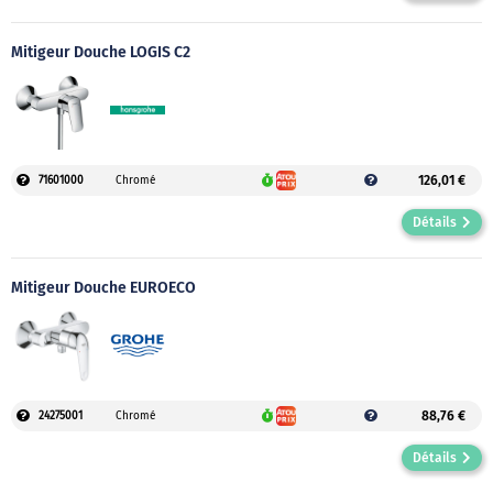
Mitigeur Douche LOGIS C2
126,01 €
71601000
Chromé
Détails
Mitigeur Douche EUROECO
88,76 €
24275001
Chromé
Détails