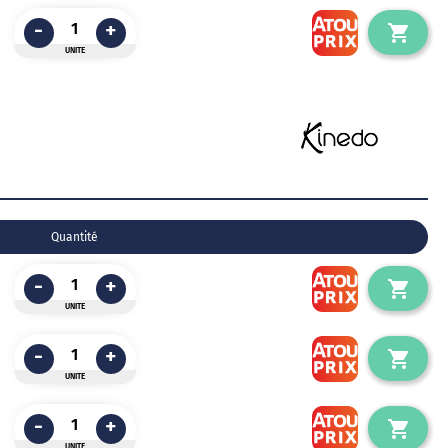
-
+
UNITE
Quantité
-
+
UNITE
-
+
UNITE
-
+
UNITE