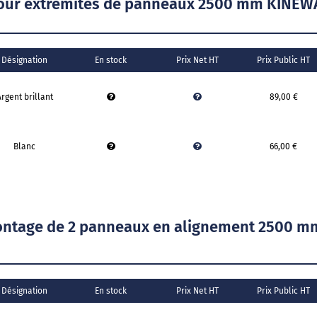
U pour extrémités de panneaux 2500 mm KINE
Désignation
En stock
Prix Net HT
Prix Public HT
rgent brillant
89,00 €
Blanc
66,00 €
montage de 2 panneaux en alignement 2500 
Désignation
En stock
Prix Net HT
Prix Public HT