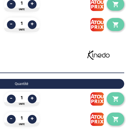
-
+
UNITE
-
+
UNITE
Quantité
-
+
UNITE
-
+
UNITE