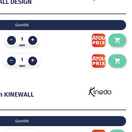
WALL DESIGN
Quantité
-
+
UNITE
-
+
UNITE
mm KINEWALL
Quantité