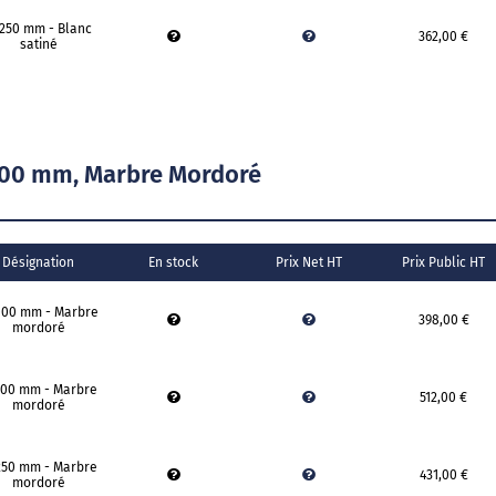
1250 mm - Blanc
362,00 €
satiné
00 mm, Marbre Mordoré
Désignation
En stock
Prix Net HT
Prix Public HT
000 mm - Marbre
398,00 €
mordoré
500 mm - Marbre
512,00 €
mordoré
250 mm - Marbre
431,00 €
mordoré