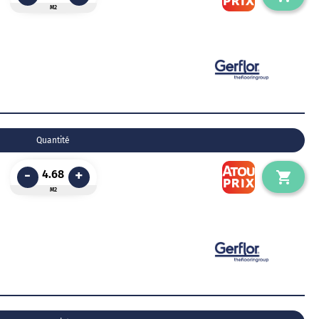
M2
Quantité
-
+
M2