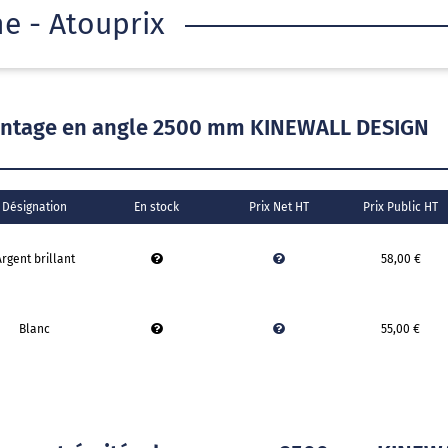
he - Atouprix
montage en angle 2500 mm KINEWALL DESIGN
Désignation
En stock
Prix Net HT
Prix Public HT
rgent brillant
58,00 €
Blanc
55,00 €