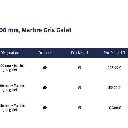
00 mm, Marbre Gris Galet
Désignation
En stock
Prix Net HT
Prix Public HT
000 mm - Marbre
398,00 €
gris galet
500 mm - Marbre
512,00 €
gris galet
250 mm - Marbre
431,00 €
gris galet