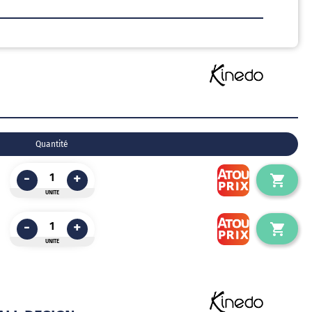
Quantité
-
+
UNITE
-
+
UNITE