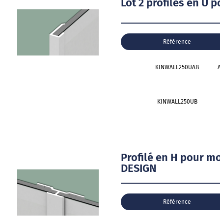
Lot 2 profilés en 
Référence
KINWALL250UAB
A
KINWALL250UB
Profilé en H pour 
DESIGN
Référence