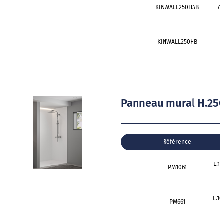
KINWALL250HAB
A
KINWALL250HB
Panneau mural H.25
Référence
L.
PM1061
L.
PM661