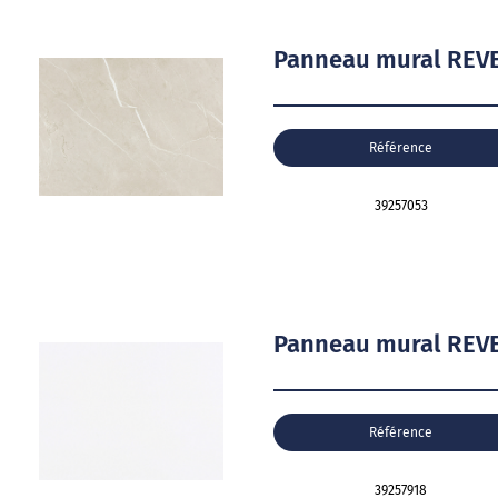
Panneau mural REVE
Référence
39257053
Panneau mural REV
Référence
39257918