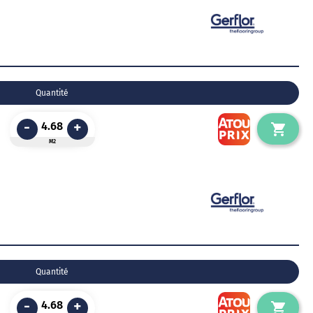
Quantité
-
+
M2
Quantité
-
+