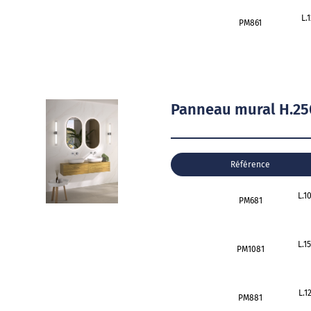
L.
PM861
Panneau mural H.25
Référence
L.1
PM681
L.1
PM1081
L.1
PM881