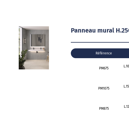
Panneau mural H.25
Référence
L.1
PM675
L.1
PM1075
L.1
PM875