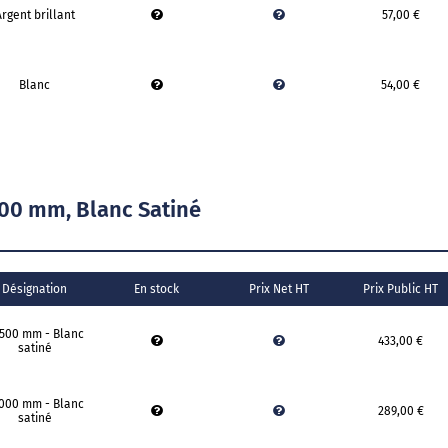
rgent brillant
57,00 €
Blanc
54,00 €
00 mm, Blanc Satiné
Désignation
En stock
Prix Net HT
Prix Public HT
1500 mm - Blanc
433,00 €
satiné
1000 mm - Blanc
289,00 €
satiné