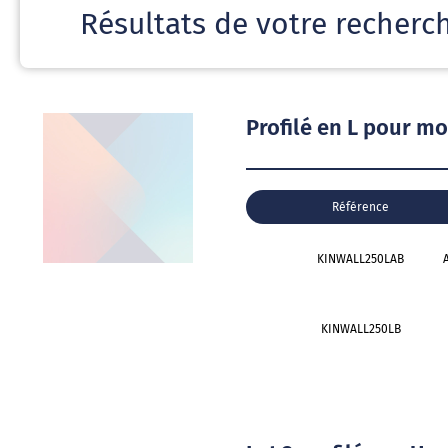
Résultats de votre recherc
Profilé en L pour 
Référence
KINWALL250LAB
A
KINWALL250LB