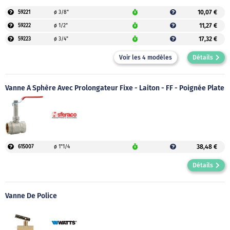
10,07 €
59221
ø 3/8"
11,27 €
59222
ø 1/2"
17,32 €
59223
ø 3/4"
Voir les 4 modèles
Détails
Vanne À Sphère Avec Prolongateur Fixe - Laiton - FF - Poignée Plate
38,48 €
615007
ø 1"1/4
Détails
Vanne De Police