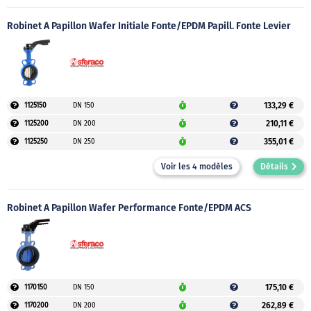
Robinet À Papillon Wafer Initiale Fonte/EPDM Papill. Fonte Levier
133,29 €
1125150
DN 150
210,11 €
1125200
DN 200
355,01 €
1125250
DN 250
Voir les 4 modèles
Détails
Robinet À Papillon Wafer Performance Fonte/EPDM ACS
175,10 €
1170150
DN 150
262,89 €
1170200
DN 200