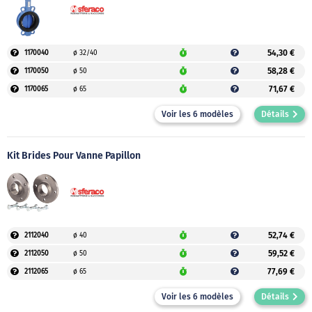
54,30 €
1170040
ø 32/40
58,28 €
1170050
ø 50
71,67 €
1170065
ø 65
Voir les 6 modèles
Détails
Kit Brides Pour Vanne Papillon
52,74 €
2112040
ø 40
59,52 €
2112050
ø 50
77,69 €
2112065
ø 65
Voir les 6 modèles
Détails