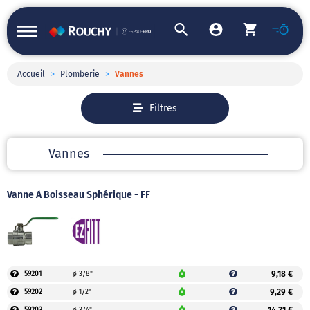
Accueil
>
Plomberie
>
Vannes
Filtres
Vannes
Vanne À Boisseau Sphérique - FF
9,18 €
59201
ø 3/8"
9,29 €
59202
ø 1/2"