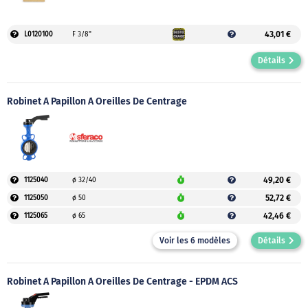
43,01 €
L0120100
F 3/8"
Détails
Robinet À Papillon À Oreilles De Centrage
49,20 €
1125040
ø 32/40
52,72 €
1125050
ø 50
42,46 €
1125065
ø 65
Voir les 6 modèles
Détails
Robinet À Papillon À Oreilles De Centrage - EPDM ACS