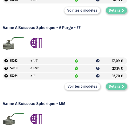
14,31 €
59203
ø 3/4"
Voir les 6 modèles
Détails
Vanne À Boisseau Sphérique - À Purge - FF
17,09 €
59262
ø 1/2"
23,14 €
59263
ø 3/4"
35,70 €
59264
ø 1"
Voir les 5 modèles
Détails
Vanne À Boisseau Sphérique - MM