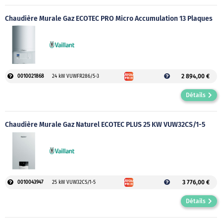
Chaudière Murale Gaz ECOTEC PRO Micro Accumulation 13 Plaques
2 894,00 €
0010021868
24 kW VUWFR286/5-3
Détails
Chaudière Murale Gaz Naturel ECOTEC PLUS 25 KW VUW32CS/1-5
3 776,00 €
0010043947
25 kW VUW32CS/1-5
Détails