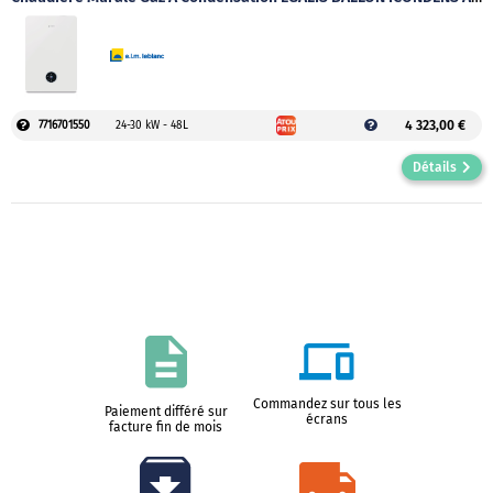
4 323,00 €
7716701550
24-30 kW - 48L
Détails
Commandez sur tous les
Paiement différé sur
écrans
facture fin de mois