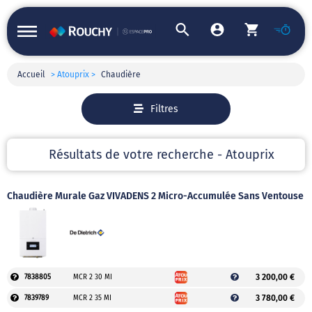
Accueil
> Atouprix >
Chaudière
Filtres
Résultats de votre recherche - Atouprix
Chaudière Murale Gaz VIVADENS 2 Micro-Accumulée Sans Ventouse
3 200,00 €
7838805
MCR 2 30 MI
3 780,00 €
7839789
MCR 2 35 MI